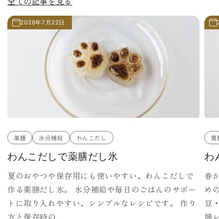
全ての記事を見る
2026年7月22日
薬膳
水分補給
わんこだし
胃
わんこだしで薬膳だし氷
わ
夏のおやつや保存用にも使いやすい、わんこだしで
春
作る薬膳だし氷。 水分補給や毎日のごはんのサポー
め
トに取り入れやすい、シンプルなレシピです。 作り
豆
方と保存時の...
膳レ