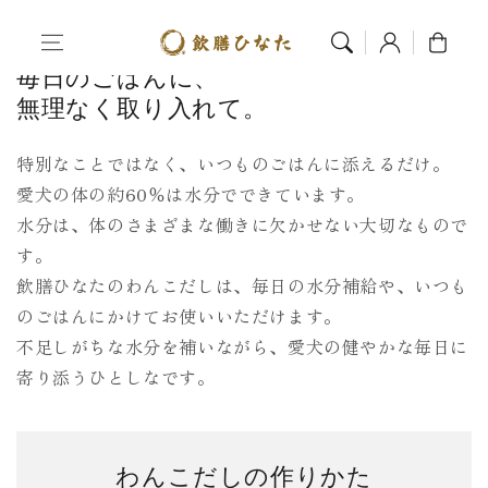
コンテンツへス
ログ
カー
ホーム
薬膳 × 続けやすさ
キップ
イン
ト
毎日のごはんに、
無理なく取り入れて。
特別なことではなく、いつものごはんに添えるだけ。
愛犬の体の約60％は水分でできています。
水分は、体のさまざまな働きに欠かせない大切なもので
す。
飲膳ひなたのわんこだしは、毎日の水分補給や、
いつも
のごはんにかけてお使いいただけます。
不足しがちな水分を補いながら、
愛犬の健やかな毎日に
寄り添うひとしなです。
わんこだしの作りかた