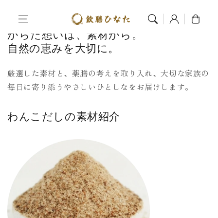
コンテンツへス
ログ
カー
ホーム
薬膳 × 自然素材
キップ
イン
ト
からだ想いは、素材から。
自然の恵みを大切に。
厳選した素材と、薬膳の考えを取り入れ、
大切な家族の
毎日に寄り添うやさしいひとしなをお届けします。
わんこだしの素材紹介